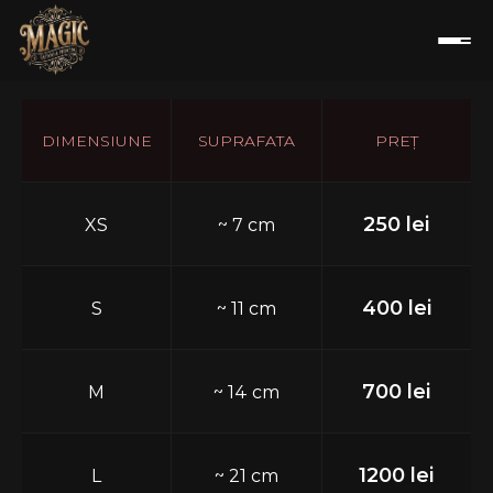
DIMENSIUNE
SUPRAFATA
PREȚ
250 lei
XS
~ 7 cm
400 lei
S
~ 11 cm
700 lei
M
~ 14 cm
1200 lei
L
~ 21 cm